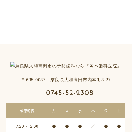
駐車場
有り（4台）
※駐車場は医院横にございます
〒635-0087 奈良県大和高田市内本町8-27
0745-52-2308
診療時間
月
火
水
木
金
土
9:20～12:30
●
●
●
／
●
●