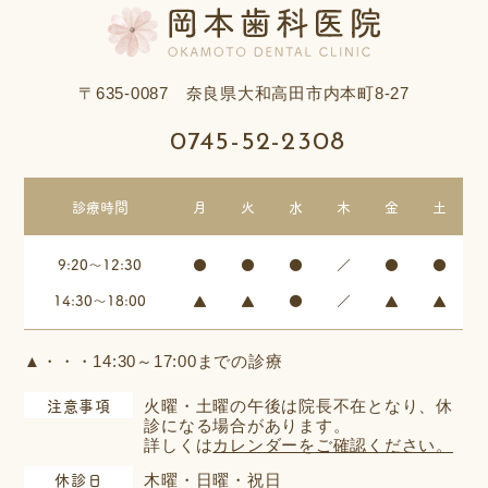
〒635-0087 奈良県大和高田市内本町8-27
0745-52-2308
診療時間
月
火
水
木
金
土
9:20～12:30
●
●
●
／
●
●
14:30～18:00
▲
▲
●
／
▲
▲
▲・・・14:30～17:00までの診療
注意事項
火曜・土曜の午後は院長不在となり、
休
診になる場合があります。
詳しくは
カレンダーをご確認ください。
休診日
木曜・日曜・祝日